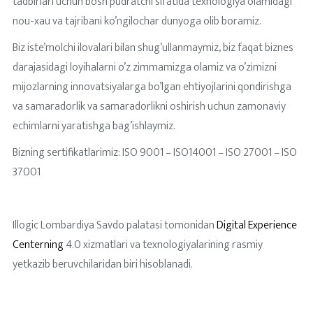
tadbirlari uchun bosh pudratchi sifatida texnologiya olamidagi
nou-xau va tajribani ko’ngilochar dunyoga olib boramiz.
Biz iste’molchi ilovalari bilan shug’ullanmaymiz, biz faqat biznes
darajasidagi loyihalarni o’z zimmamizga olamiz va o’zimizni
mijozlarning innovatsiyalarga bo’lgan ehtiyojlarini qondirishga
va samaradorlik va samaradorlikni oshirish uchun zamonaviy
echimlarni yaratishga bag’ishlaymiz.
Bizning sertifikatlarimiz: ISO 9001 – ISO14001 – ISO 27001 – ISO
37001
Illogic Lombardiya Savdo palatasi tomonidan
Digital Experience
Centerning
4.0 xizmatlari va texnologiyalarining rasmiy
yetkazib beruvchilaridan biri hisoblanadi.