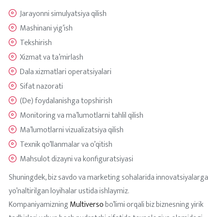
Jarayonni simulyatsiya qilish
Mashinani yig’ish
Tekshirish
Xizmat va ta’mirlash
Dala xizmatlari operatsiyalari
Sifat nazorati
(De) foydalanishga topshirish
Monitoring va ma’lumotlarni tahlil qilish
Ma’lumotlarni vizualizatsiya qilish
Texnik qo’llanmalar va o’qitish
Mahsulot dizayni va konfiguratsiyasi
Shuningdek, biz savdo va marketing sohalarida innovatsiyalarga
yo’naltirilgan loyihalar ustida ishlaymiz.
Kompaniyamizning
Multiverso
bo’limi orqali biz biznesning yirik