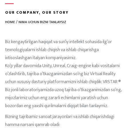
OUR COMPANY, OUR STORY
HOME
NIMA UCHUN BIZNI TANLAYSIZ
Biz kengaytirilgan haqiqat va sun’iy intellekt sohasida ilg’or
texnologiyalarni ishlab chiqish va ishlab chiqarishga
ixtisoslashgan italyan kompaniyasimiz.
Ko’p yillar davomida Unity, Unreal, Craig-engine kabi vositalarni
o’zlashtirib, tajriba o’tkazganimizdan so’ng biz Virtual Reality
uchun xususiy dasturiy platformamizni ishlab chiqdik: VRSTAR ®
Biz jonli laboratoriyamizda uzoq tajriba o’tkazganimizdan so’ng,
mijozlarimiz uchun eng zararli echimlarni yaratish uchun
bozordan eng yaxshi qurilmalarni diqqat bilan tanlaymiz.
Bizning tajribamiz sanoat jarayonlari va ishlab chiqarishdagi
hamma narsani qamrab oladi: