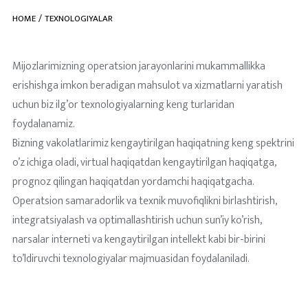
HOME
TEXNOLOGIYALAR
Mijozlarimizning operatsion jarayonlarini mukammallikka
erishishga imkon beradigan mahsulot va xizmatlarni yaratish
uchun biz ilg’or texnologiyalarning keng turlaridan
foydalanamiz.
Bizning vakolatlarimiz kengaytirilgan haqiqatning keng spektrini
o’z ichiga oladi, virtual haqiqatdan kengaytirilgan haqiqatga,
prognoz qilingan haqiqatdan yordamchi haqiqatgacha.
Operatsion samaradorlik va texnik muvofiqlikni birlashtirish,
integratsiyalash va optimallashtirish uchun sun’iy ko’rish,
narsalar interneti va kengaytirilgan intellekt kabi bir-birini
to’ldiruvchi texnologiyalar majmuasidan foydalaniladi.