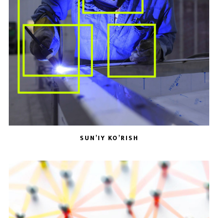
SUN’IY KO’RISH