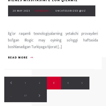
BIZNES MISSIYASINI E’LON QILAMIZ
20 MAY 2023
CATEGORY :
UNCATEGORIZED @UZ
Ilg’or raqamli texnologiyalarning yetakchi provayderi
bo’lgan Illogic may oyining so’nggi haftasida
boshlanadigan Turkiyaga tijorat [...]
READ MORE
1
2
3
4
5
…
17