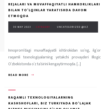
REJALARI VA MUVAFFAQIYATLI HAMKORLIKLARI
BILAN TO’LQINLAR YARATISHDA DAVOM
ETMOQDA
30 MAY 2023
CATEGORY :
UNCATEGORIZED @UZ
Innoprom’dagi muvaffaqiyatli ishtirokidan so‘ng, ilg‘or
raqamli texnologiyalarning yetakchi provayderi Illogic
O‘zbekistonda o‘z ta’sirini kengaytirmoqda. [...]
READ MORE
RAQAMLI TEXNOLOGIYALARNING
KASHSHOFLARI, BIZ TURKIYADA BO’LAJAK