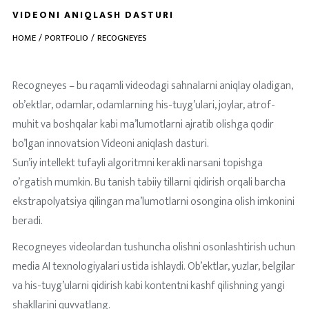
VIDEONI ANIQLASH DASTURI
HOME
PORTFOLIO
RECOGNEYES
Recogneyes – bu raqamli videodagi sahnalarni aniqlay oladigan,
ob’ektlar, odamlar, odamlarning his-tuyg’ulari, joylar, atrof-
muhit va boshqalar kabi ma’lumotlarni ajratib olishga qodir
bo’lgan innovatsion Videoni aniqlash dasturi.
Sun’iy intellekt tufayli algoritmni kerakli narsani topishga
o’rgatish mumkin. Bu tanish tabiiy tillarni qidirish orqali barcha
ekstrapolyatsiya qilingan ma’lumotlarni osongina olish imkonini
beradi.
Recogneyes videolardan tushuncha olishni osonlashtirish uchun
media AI texnologiyalari ustida ishlaydi. Ob’ektlar, yuzlar, belgilar
va his-tuyg’ularni qidirish kabi kontentni kashf qilishning yangi
shakllarini quvvatlang.