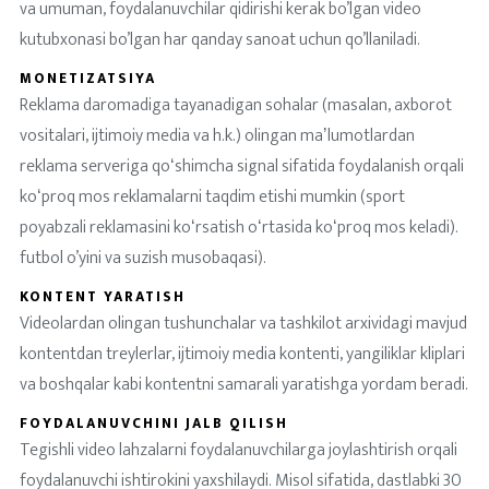
va umuman, foydalanuvchilar qidirishi kerak bo’lgan video
kutubxonasi bo’lgan har qanday sanoat uchun qo’llaniladi.
MONETIZATSIYA
Reklama daromadiga tayanadigan sohalar (masalan, axborot
vositalari, ijtimoiy media va h.k.) olingan maʼlumotlardan
reklama serveriga qoʻshimcha signal sifatida foydalanish orqali
koʻproq mos reklamalarni taqdim etishi mumkin (sport
poyabzali reklamasini koʻrsatish oʻrtasida koʻproq mos keladi).
futbol o’yini va suzish musobaqasi).
KONTENT YARATISH
Videolardan olingan tushunchalar va tashkilot arxividagi mavjud
kontentdan treylerlar, ijtimoiy media kontenti, yangiliklar kliplari
va boshqalar kabi kontentni samarali yaratishga yordam beradi.
FOYDALANUVCHINI JALB QILISH
Tegishli video lahzalarni foydalanuvchilarga joylashtirish orqali
foydalanuvchi ishtirokini yaxshilaydi. Misol sifatida, dastlabki 30