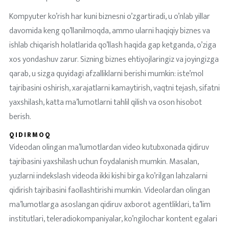
Kompyuter ko’rish har kuni biznesni o’zgartiradi, u o’nlab yillar
davomida keng qo’llanilmoqda, ammo ularni haqiqiy biznes va
ishlab chiqarish holatlarida qo’llash haqida gap ketganda, o’ziga
xos yondashuv zarur. Sizning biznes ehtiyojlaringiz va joyingizga
qarab, u sizga quyidagi afzalliklarni berishi mumkin: iste’mol
tajribasini oshirish, xarajatlarni kamaytirish, vaqtni tejash, sifatni
yaxshilash, katta ma’lumotlarni tahlil qilish va oson hisobot
berish.
QIDIRMOQ
Videodan olingan ma’lumotlardan video kutubxonada qidiruv
tajribasini yaxshilash uchun foydalanish mumkin. Masalan,
yuzlarni indekslash videoda ikki kishi birga ko’rilgan lahzalarni
qidirish tajribasini faollashtirishi mumkin. Videolardan olingan
ma’lumotlarga asoslangan qidiruv axborot agentliklari, ta’lim
institutlari, teleradiokompaniyalar, ko’ngilochar kontent egalari