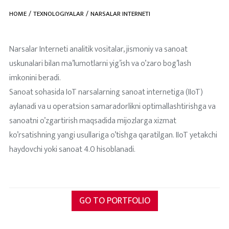
HOME
TEXNOLOGIYALAR
NARSALAR INTERNETI
Narsalar Interneti analitik vositalar, jismoniy va sanoat
uskunalari bilan ma’lumotlarni yig’ish va o’zaro bog’lash
imkonini beradi.
Sanoat sohasida IoT narsalarning sanoat internetiga (IIoT)
aylanadi va u operatsion samaradorlikni optimallashtirishga va
sanoatni o’zgartirish maqsadida mijozlarga xizmat
ko’rsatishning yangi usullariga o’tishga qaratilgan. IIoT yetakchi
haydovchi yoki sanoat 4.0 hisoblanadi.
GO TO PORTFOLIO