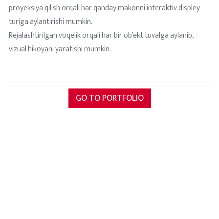
proyeksiya qilish orqali har qanday makonni interaktiv displey
turiga aylantirishi mumkin.
Rejalashtirilgan voqelik orqali har bir ob’ekt tuvalga aylanib,
vizual hikoyani yaratishi mumkin.
GO TO PORTFOLIO