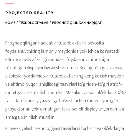
PROJECTED REALITY
HOME
TEXNOLOGIYALAR
PROGNOZ QILINGAN HAQIQAT
Prognoz qilingan haqiqat virtual ob’ektlarni bevosita
foydalanuvchining jismoniy maydonida yoki ichida ko’rsatadi.
PRning asosiy afzalligi shundaki, foydalanuvchi boshiga
o’rnatilgan displeyni kiyishi shart emas. Buning o’rniga, fazoviy
displeylar yordamida virtual ob’ektlarning keng ko’rish maydoni
va ehtimol yuqori aniqlikdagi tasvirlari to’g’ridan-to’g’ri atrof-
muhitga birlashtirilishi mumkin. Masalan, virtual ob’ektlar 2D/3D
tasvirlarni haqiqiy yuzalarga bo’yash uchun raqamli yorug’lik
proyektorlari yoki o’rnatilgan tekis panelli displeylar yordamida
amalga oshirilishi mumkin.
Proyeksiyalash texnologiyasi tasvirlarni turli sirt va ob’ektlarga