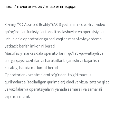
HOME
TEXNOLOGIYALAR
YORDAMCHI HAQIQAT
Bizning “3D Assisted Reality” (ASR) yechimimiz ovozli va video
qo‘ng‘iroqlar funksiyalari orqali aralashuvlar va operatsiyalar
uchun dala operatorlariga real vaqtda masofaviy yordamni
yetkazib berish imkonini beradi.
Masofaviy markaz dala operatorlarini qo’llab-quvvatlaydi va
ularga qaysi vazifalar va harakatlar bajarilishi va bajarilishi
kerakligi haqida ma’lumot beradi.
Operatorlar ko’rsatmalarni to’g’ridan-to’g’ri maxsus
qurilmalarda (taqiladigan qurilmalar) oladi va vizualizatsiya qiladi
va vazifalar va operatsiyalarni yanada samarali va samarali
bajarishi mumkin.